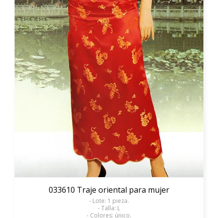
033610 Traje oriental para mujer
- Lote: 1 pieza.
- Talla: L
- Colores: único.