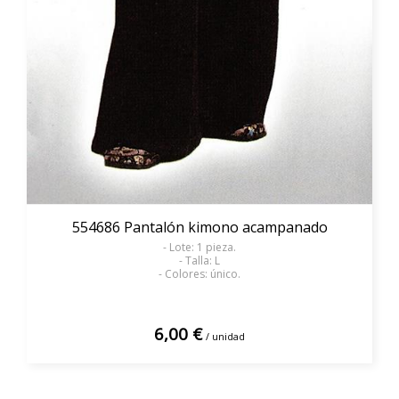
554686 Pantalón kimono acampanado
- Lote: 1 pieza.
- Talla: L
- Colores: único.
6,00 €
/ unidad