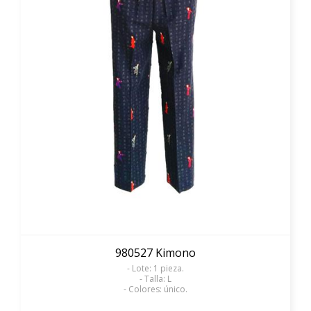
980527 Kimono
- Lote: 1 pieza.
- Talla: L
- Colores: único.