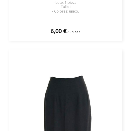
- Lote: 1 pieza.
- Talla: L
- Colores: único.
6,00 €
/ unidad