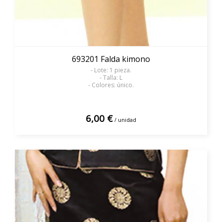
693201 Falda kimono
- Lote: 1 pieza.
- Talla: L
- Colores: único.
6,00 €
/ unidad