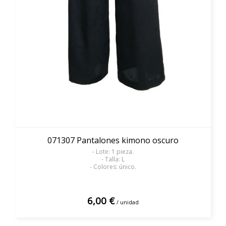
071307 Pantalones kimono oscuro
- Lote: 1 pieza.
- Talla: L
- Colores: único.
6,00 €
/ unidad