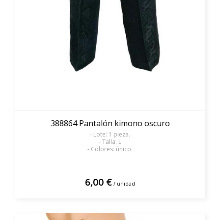
388864 Pantalón kimono oscuro
- Lote: 1 pieza.
- Talla: L
- Colores: único.
6,00 €
/ unidad