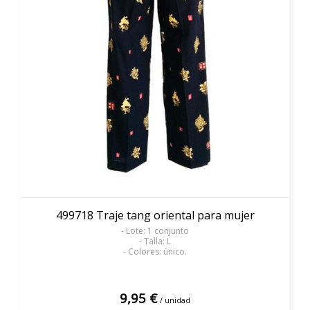
499718 Traje tang oriental para mujer
- Lote: 1 conjunto
- Talla: L
- Colores: único.
9,95 €
/ unidad