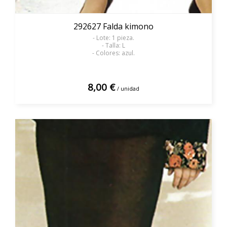
292627 Falda kimono
- Lote: 1 pieza.
- Talla: L
- Colores: azul.
8,00 €
/ unidad