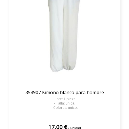
354907 Kimono blanco para hombre
- Lote: 1 pieza.
- Talla: única.
- Colores: único.
17,00 €
/ unidad