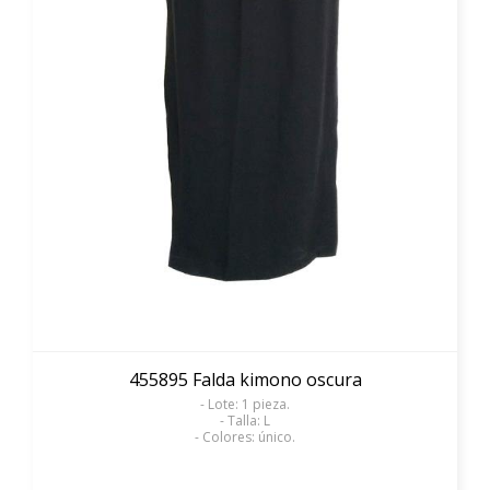
455895 Falda kimono oscura
- Lote: 1 pieza.
- Talla: L
- Colores: único.