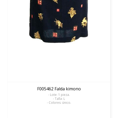
F005462 Falda kimono
- Lote: 1 pieza.
- Talla: L
- Colores: único.