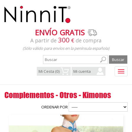
ENVÍO GRATIS
300
A partir de
€
de compra
(Sólo válido para envíos en la península española)
Toggl
navig
Complementos - Otros - Kimonos
ORDENAR POR